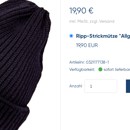
19,90 €
inkl. MwSt,
zzgl. Versand
Ripp-Strickmütze "All
19,90 EUR
Artikelnr:
0321177138-1
Verfügbarkeit:
sofort lieferbar
Anzahl