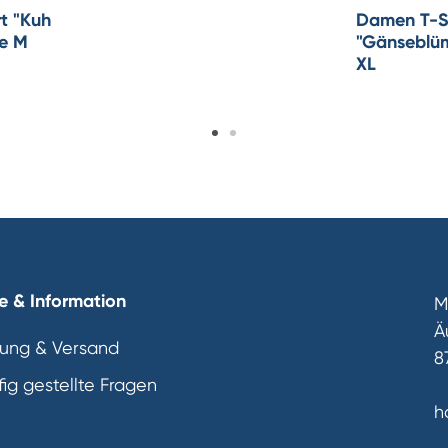
t "Kuh
Damen T-S
ße M
"Gänseblüm
XL
e & Information
M
Ä
lung & Versand
8
ig gestellte Fragen
h