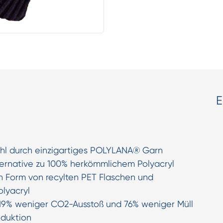
E
l durch einzigartiges POLYLANA® Garn
rnative zu 100% herkömmlichem Polyacryl
in Form von recylten PET Flaschen und
olyacryl
 19% weniger CO2-Ausstoß und 76% weniger Müll
duktion