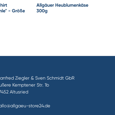
hirt
Allgäuer Heublumenkäse
Allgäue
le" - Größe
300g
500g
anfred Ziegler & Sven Schmidt GbR
ußere Kemptener Str. 1b
7452 Altusried
allo@allgaeu-store24.de